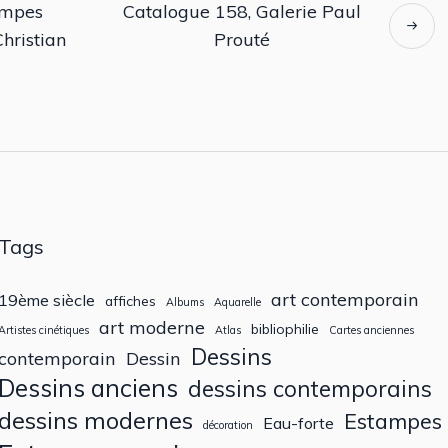
ampes
Catalogue 158, Galerie Paul
Christian
Prouté
Tags
art contemporain
19ème siècle
affiches
Albums
Aquarelle
art moderne
bibliophilie
Artistes cinétiques
Atlas
Cartes anciennes
Dessins
contemporain
Dessin
Dessins anciens
dessins contemporains
dessins modernes
Estampes
Eau-forte
décoration