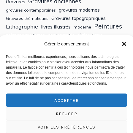
Gravures anciennes
Gravures
gravures modernes
gravures contemporaines
Gravures topographiques
Gravures thématiques
Peintures
Lithographie
livres illustrés
moderne
peintures modernes
photographie
régionalisme
Sculptures
XIXe siècle
Gérer le consentement
Tableaux anciens
XVe siècle
écoles bretonnes
édition
XXe Siècle
Pour offrir les meilleures expériences, nous utilisons des technologies
telles que les cookies pour stocker et/ou accéder aux informations des
appareils. Le fait de consentir à ces technologies nous permettra de traiter
Recherche
des données telles que le comportement de navigation ou les ID uniques
sur ce site. Le fait de ne pas consentir ou de retirer son consentement peut
avoir un effet négatif sur certaines caractéristiques et fonctions.
ACCEPTER
REFUSER
VOIR LES PRÉFÉRENCES
Politique de confidentialité
/ © 2018-2025 CSEDT - Chambre