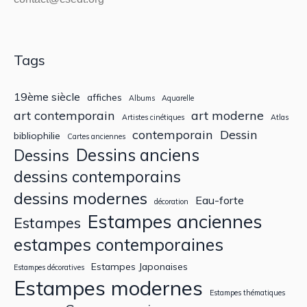
Tags
19ème siècle
affiches
Albums
Aquarelle
art contemporain
art moderne
Artistes cinétiques
Atlas
contemporain
Dessin
bibliophilie
Cartes anciennes
Dessins anciens
Dessins
dessins contemporains
dessins modernes
Eau-forte
décoration
Estampes anciennes
Estampes
estampes contemporaines
Estampes Japonaises
Estampes décoratives
Estampes modernes
Estampes thématiques