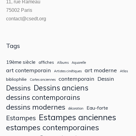
11, rue Rameau
75002 Paris
contact@csedt.org
Tags
19ème siècle
affiches
Albums
Aquarelle
art contemporain
art moderne
Artistes cinétiques
Atlas
contemporain
Dessin
bibliophilie
Cartes anciennes
Dessins anciens
Dessins
dessins contemporains
dessins modernes
Eau-forte
décoration
Estampes anciennes
Estampes
estampes contemporaines