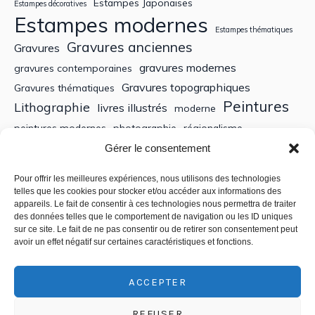
Estampes Japonaises
Estampes décoratives
Estampes modernes
Estampes thématiques
Gravures anciennes
Gravures
gravures modernes
gravures contemporaines
Gravures topographiques
Gravures thématiques
Peintures
Lithographie
livres illustrés
moderne
peintures modernes
photographie
régionalisme
Sculptures
XIXe siècle
Gérer le consentement
Tableaux anciens
XVe siècle
écoles bretonnes
édition
XXe Siècle
Pour offrir les meilleures expériences, nous utilisons des technologies
telles que les cookies pour stocker et/ou accéder aux informations des
appareils. Le fait de consentir à ces technologies nous permettra de traiter
Recherche
des données telles que le comportement de navigation ou les ID uniques
sur ce site. Le fait de ne pas consentir ou de retirer son consentement peut
avoir un effet négatif sur certaines caractéristiques et fonctions.
ACCEPTER
REFUSER