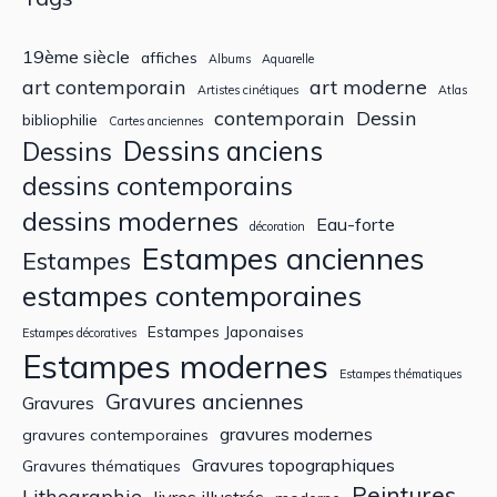
19ème siècle
affiches
Albums
Aquarelle
art contemporain
art moderne
Artistes cinétiques
Atlas
contemporain
Dessin
bibliophilie
Cartes anciennes
Dessins anciens
Dessins
dessins contemporains
dessins modernes
Eau-forte
décoration
Estampes anciennes
Estampes
estampes contemporaines
Estampes Japonaises
Estampes décoratives
Estampes modernes
Estampes thématiques
Gravures anciennes
Gravures
gravures modernes
gravures contemporaines
Gravures topographiques
Gravures thématiques
Peintures
Lithographie