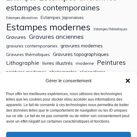
estampes contemporaines
Estampes Japonaises
Estampes décoratives
Estampes modernes
Estampes thématiques
Gravures anciennes
Gravures
gravures modernes
gravures contemporaines
Gravures topographiques
Gravures thématiques
Peintures
Lithographie
livres illustrés
moderne
peintures modernes
photographie
régionalisme
Sculptures
XIXe siècle
Gérer le consentement
Tableaux anciens
XVe siècle
écoles bretonnes
édition
XXe Siècle
Pour offrir les meilleures expériences, nous utilisons des technologies
telles que les cookies pour stocker et/ou accéder aux informations des
appareils. Le fait de consentir à ces technologies nous permettra de traiter
Recherche
des données telles que le comportement de navigation ou les ID uniques
sur ce site. Le fait de ne pas consentir ou de retirer son consentement peut
avoir un effet négatif sur certaines caractéristiques et fonctions.