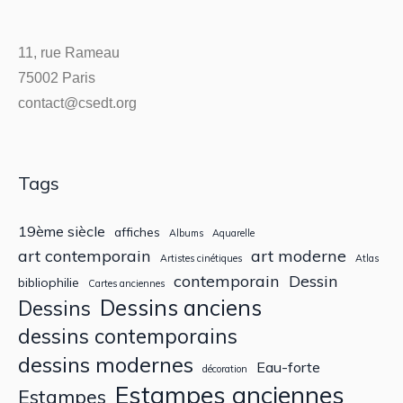
11, rue Rameau
75002 Paris
contact@csedt.org
Tags
19ème siècle
affiches
Albums
Aquarelle
art contemporain
art moderne
Artistes cinétiques
Atlas
contemporain
Dessin
bibliophilie
Cartes anciennes
Dessins anciens
Dessins
dessins contemporains
dessins modernes
Eau-forte
décoration
Estampes anciennes
Estampes