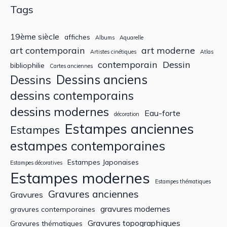
Tags
19ème siècle
affiches
Albums
Aquarelle
art contemporain
art moderne
Artistes cinétiques
Atlas
contemporain
Dessin
bibliophilie
Cartes anciennes
Dessins anciens
Dessins
dessins contemporains
dessins modernes
Eau-forte
décoration
Estampes anciennes
Estampes
estampes contemporaines
Estampes Japonaises
Estampes décoratives
Estampes modernes
Estampes thématiques
Gravures anciennes
Gravures
gravures modernes
gravures contemporaines
Gravures topographiques
Gravures thématiques