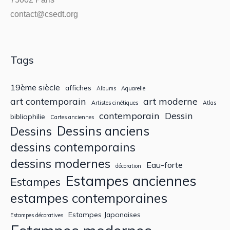
contact@csedt.org
Tags
19ème siècle
affiches
Albums
Aquarelle
art contemporain
art moderne
Artistes cinétiques
Atlas
contemporain
Dessin
bibliophilie
Cartes anciennes
Dessins anciens
Dessins
dessins contemporains
dessins modernes
Eau-forte
décoration
Estampes anciennes
Estampes
estampes contemporaines
Estampes Japonaises
Estampes décoratives