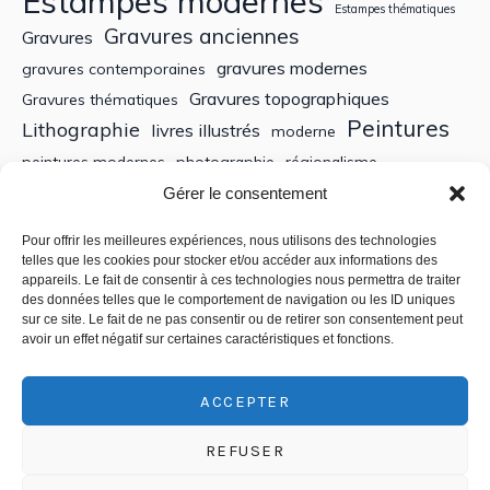
Estampes modernes
Estampes thématiques
Gravures anciennes
Gravures
gravures modernes
gravures contemporaines
Gravures topographiques
Gravures thématiques
Peintures
Lithographie
livres illustrés
moderne
peintures modernes
photographie
régionalisme
Sculptures
XIXe siècle
Gérer le consentement
Tableaux anciens
XVe siècle
écoles bretonnes
édition
XXe Siècle
Pour offrir les meilleures expériences, nous utilisons des technologies
telles que les cookies pour stocker et/ou accéder aux informations des
appareils. Le fait de consentir à ces technologies nous permettra de traiter
Recherche
des données telles que le comportement de navigation ou les ID uniques
sur ce site. Le fait de ne pas consentir ou de retirer son consentement peut
avoir un effet négatif sur certaines caractéristiques et fonctions.
ACCEPTER
REFUSER