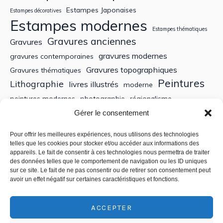
Estampes Japonaises
Estampes décoratives
Estampes modernes
Estampes thématiques
Gravures anciennes
Gravures
gravures modernes
gravures contemporaines
Gravures topographiques
Gravures thématiques
Peintures
Lithographie
livres illustrés
moderne
peintures modernes
photographie
régionalisme
Sculptures
XIXe siècle
Gérer le consentement
Tableaux anciens
XVe siècle
écoles bretonnes
édition
XXe Siècle
Pour offrir les meilleures expériences, nous utilisons des technologies
telles que les cookies pour stocker et/ou accéder aux informations des
appareils. Le fait de consentir à ces technologies nous permettra de traiter
Recherche
des données telles que le comportement de navigation ou les ID uniques
sur ce site. Le fait de ne pas consentir ou de retirer son consentement peut
avoir un effet négatif sur certaines caractéristiques et fonctions.
ACCEPTER