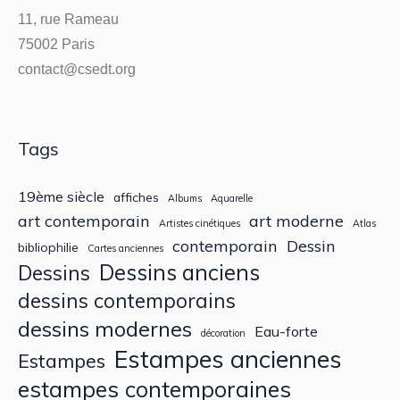
11, rue Rameau
75002 Paris
contact@csedt.org
Tags
19ème siècle
affiches
Albums
Aquarelle
art contemporain
art moderne
Artistes cinétiques
Atlas
contemporain
Dessin
bibliophilie
Cartes anciennes
Dessins anciens
Dessins
dessins contemporains
dessins modernes
Eau-forte
décoration
Estampes anciennes
Estampes
estampes contemporaines