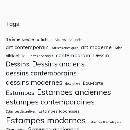
Tags
19ème siècle
affiches
Albums
Aquarelle
art contemporain
art moderne
Artistes cinétiques
Atlas
contemporain
Dessin
bibliophilie
Cartes anciennes
Dessins anciens
Dessins
dessins contemporains
dessins modernes
Eau-forte
décoration
Estampes anciennes
Estampes
estampes contemporaines
Estampes Japonaises
Estampes décoratives
Estampes modernes
Estampes thématiques
Gravures anciennes
Gravures