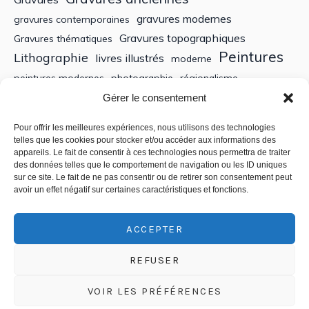
gravures modernes
gravures contemporaines
Gravures topographiques
Gravures thématiques
Peintures
Lithographie
livres illustrés
moderne
peintures modernes
photographie
régionalisme
Sculptures
XIXe siècle
Gérer le consentement
Tableaux anciens
XVe siècle
écoles bretonnes
édition
XXe Siècle
Pour offrir les meilleures expériences, nous utilisons des technologies
telles que les cookies pour stocker et/ou accéder aux informations des
appareils. Le fait de consentir à ces technologies nous permettra de traiter
Recherche
des données telles que le comportement de navigation ou les ID uniques
sur ce site. Le fait de ne pas consentir ou de retirer son consentement peut
avoir un effet négatif sur certaines caractéristiques et fonctions.
ACCEPTER
REFUSER
VOIR LES PRÉFÉRENCES
Politique de confidentialité
/ © 2018-2025 CSEDT - Chambre