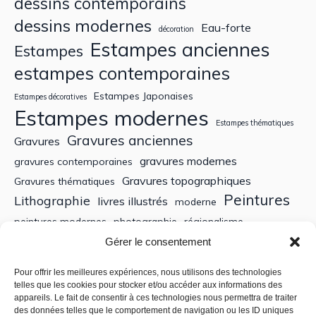
dessins contemporains
dessins modernes
Eau-forte
décoration
Estampes anciennes
Estampes
estampes contemporaines
Estampes Japonaises
Estampes décoratives
Estampes modernes
Estampes thématiques
Gravures anciennes
Gravures
gravures modernes
gravures contemporaines
Gravures topographiques
Gravures thématiques
Peintures
Lithographie
livres illustrés
moderne
peintures modernes
photographie
régionalisme
Sculptures
XIXe siècle
Gérer le consentement
Tableaux anciens
XVe siècle
écoles bretonnes
édition
XXe Siècle
Pour offrir les meilleures expériences, nous utilisons des technologies
telles que les cookies pour stocker et/ou accéder aux informations des
appareils. Le fait de consentir à ces technologies nous permettra de traiter
Recherche
des données telles que le comportement de navigation ou les ID uniques