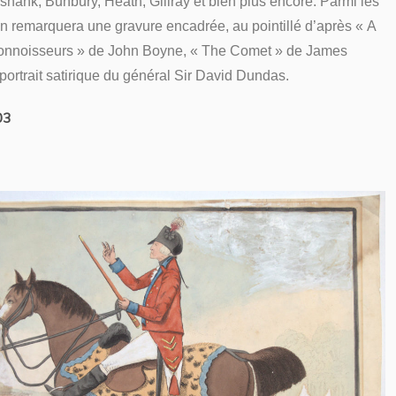
hank, Bunbury, Heath, Gillray et bien plus encore. Parmi les
 on remarquera une gravure encadrée, au pointillé d’après « A
onnoisseurs » de John Boyne, « The Comet » de James
portrait satirique du général Sir David Dundas.
03