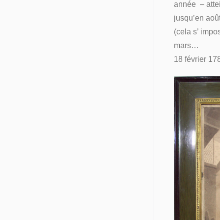
année – attei
jusqu’en août
(cela s’ impo
mars…
18 février 17