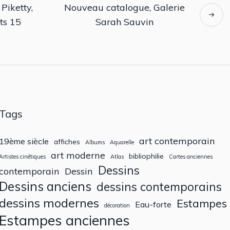
Piketty,
Nouveau catalogue, Galerie
ts 15
Sarah Sauvin
Tags
art contemporain
19ème siècle
affiches
Albums
Aquarelle
art moderne
bibliophilie
Artistes cinétiques
Atlas
Cartes anciennes
Dessins
contemporain
Dessin
Dessins anciens
dessins contemporains
dessins modernes
Estampes
Eau-forte
décoration
Estampes anciennes