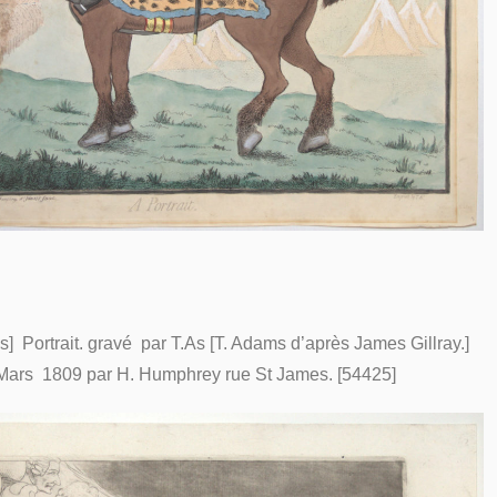
 Portrait. gravé par T.As [T. Adams d’après James Gillray.]
 Mars 1809 par H. Humphrey rue St James. [54425]