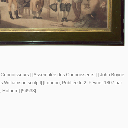
f Connoisseurs.] [Assemblée des Connoisseurs.] [ John Boyne
as Williamson sculp.t] [London, Publiée le 2. Février 1807 par
, Holborn] [54538]