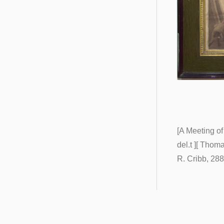
[A Meeting o
del.t ][ Thom
R. Cribb, 288