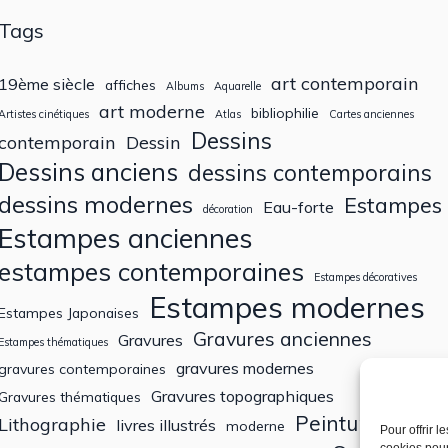
Tags
art contemporain
19ème siècle
affiches
Albums
Aquarelle
art moderne
bibliophilie
Artistes cinétiques
Atlas
Cartes anciennes
Dessins
contemporain
Dessin
Dessins anciens
dessins contemporains
dessins modernes
Estampes
Eau-forte
décoration
Estampes anciennes
estampes contemporaines
Estampes décoratives
Estampes modernes
Estampes Japonaises
Gravures anciennes
Gravures
Estampes thématiques
gravures modernes
gravures contemporaines
Gravures topographiques
Gravures thématiques
Peintures
Lithographie
livres illustrés
moderne
Pour offrir 