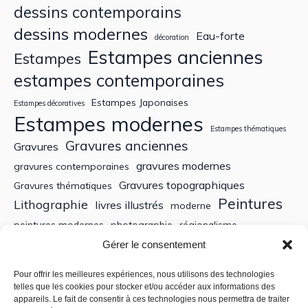
dessins contemporains
dessins modernes
Eau-forte
décoration
Estampes anciennes
Estampes
estampes contemporaines
Estampes Japonaises
Estampes décoratives
Estampes modernes
Estampes thématiques
Gravures anciennes
Gravures
gravures modernes
gravures contemporaines
Gravures topographiques
Gravures thématiques
Peintures
Lithographie
livres illustrés
moderne
peintures modernes
photographie
régionalisme
Sculptures
XIXe siècle
Gérer le consentement
Tableaux anciens
XVe siècle
écoles bretonnes
édition
XXe Siècle
Pour offrir les meilleures expériences, nous utilisons des technologies
telles que les cookies pour stocker et/ou accéder aux informations des
appareils. Le fait de consentir à ces technologies nous permettra de traiter