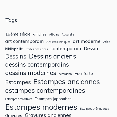
Tags
19ème siècle
affiches
Albums
Aquarelle
art contemporain
art moderne
Artistes cinétiques
Atlas
contemporain
Dessin
bibliophilie
Cartes anciennes
Dessins anciens
Dessins
dessins contemporains
dessins modernes
Eau-forte
décoration
Estampes anciennes
Estampes
estampes contemporaines
Estampes Japonaises
Estampes décoratives
Estampes modernes
Estampes thématiques
Gravures anciennes
Gravures