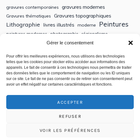
gravures modernes
gravures contemporaines
Gravures topographiques
Gravures thématiques
Peintures
Lithographie
livres illustrés
moderne
peintures modernes
photographie
régionalisme
Sculptures
XIXe siècle
Gérer le consentement
Tableaux anciens
XVe siècle
écoles bretonnes
édition
XXe Siècle
Pour offrir les meilleures expériences, nous utilisons des technologies
telles que les cookies pour stocker et/ou accéder aux informations des
appareils. Le fait de consentir à ces technologies nous permettra de traiter
Recherche
des données telles que le comportement de navigation ou les ID uniques
sur ce site. Le fait de ne pas consentir ou de retirer son consentement peut
avoir un effet négatif sur certaines caractéristiques et fonctions.
ACCEPTER
REFUSER
VOIR LES PRÉFÉRENCES
Politique de confidentialité
/ © 2018-2025 CSEDT - Chambre