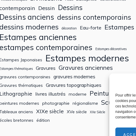
Dessins
contemporain
Dessin
Dessins anciens
dessins contemporains
dessins modernes
Estampes
Eau-forte
décoration
Estampes anciennes
estampes contemporaines
Estampes décoratives
Estampes modernes
Estampes Japonaises
Gravures anciennes
Gravures
Estampes thématiques
gravures modernes
gravures contemporaines
Gravures topographiques
Gravures thématiques
Peintures
Lithographie
livres illustrés
moderne
Pour offrir 
Sculptures
cookies pour
peintures modernes
photographie
régionalisme
ces technolo
XIXe siècle
Tableaux anciens
XVe siècle
navigation ou
XXe Siècle
consentement
écoles bretonnes
édition
ACCE