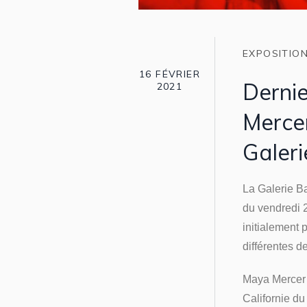
EXPOSITIO
16 FÉVRIER
Dernie
2021
Mercer
Galer
La Galerie B
du vendredi 
initialement 
différentes d
Maya Mercer e
Californie du