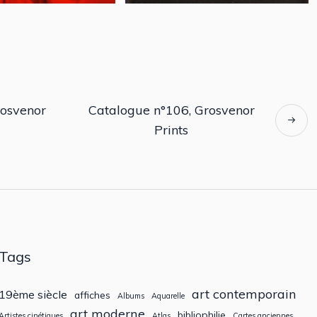
rosvenor
Catalogue n°106, Grosvenor
Prints
Tags
art contemporain
19ème siècle
affiches
Albums
Aquarelle
art moderne
bibliophilie
Artistes cinétiques
Atlas
Cartes anciennes