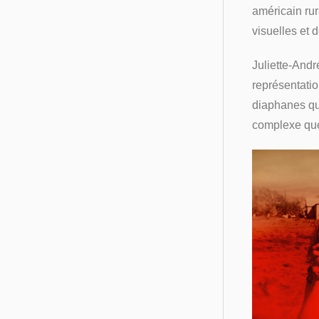
américain rur
visuelles et 
Juliette-Andr
représentati
diaphanes qui
complexe que 