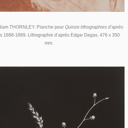
lliam THORNLEY. Planche pour
Quinze lithographies d’après
rs 1888-1889. Lithographie d’après Edgar Degas. 476 x 350
mm.