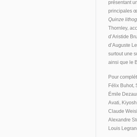
présentant un
principales œ
Quinze litho
Thornley, ac
d’Aristide Br
d’Auguste Le
surtout une 
ainsi que le 
Pour complét
Félix Buhot,
Émile Dezaun
Avati, Kiyosh
Claude Weisb
Alexandre Ste
Louis Legran