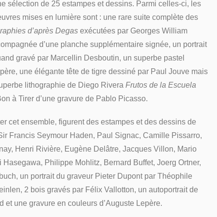
e sélection de 25 estampes et dessins. Parmi celles-ci, les
uvres mises en lumière sont : une rare suite complète des
graphies d’après Degas
exécutées par Georges William
compagnée d’une planche supplémentaire signée, un portrait
uand gravé par Marcellin Desboutin, un superbe pastel
père, une élégante tête de tigre dessiné par Paul Jouve mais
superbe lithographie de Diego Rivera
Frutos de la Escuela
Bon à Tirer d’une gravure de Pablo Picasso.
er cet ensemble, figurent des estampes et des dessins de
 Sir Francis Seymour Haden, Paul Signac, Camille Pissarro,
ay, Henri Rivière, Eugène Delâtre, Jacques Villon, Mario
i Hasegawa, Philippe Mohlitz, Bernard Buffet, Joerg Ortner,
uch, un portrait du graveur Pieter Dupont par Théophile
inlen, 2 bois gravés par Félix Vallotton, un autoportrait de
d et une gravure en couleurs d’Auguste Lepère.