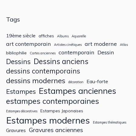
Tags
19ème siècle
affiches
Albums
Aquarelle
art contemporain
art moderne
Artistes cinétiques
Atlas
contemporain
Dessin
bibliophilie
Cartes anciennes
Dessins anciens
Dessins
dessins contemporains
dessins modernes
Eau-forte
décoration
Estampes anciennes
Estampes
estampes contemporaines
Estampes Japonaises
Estampes décoratives
Estampes modernes
Estampes thématiques
Gravures anciennes
Gravures