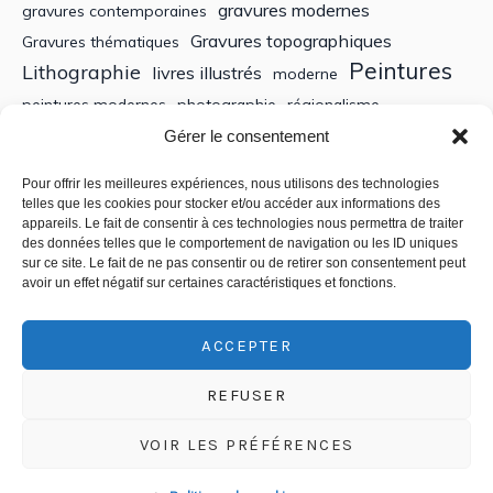
gravures modernes
gravures contemporaines
Gravures topographiques
Gravures thématiques
Peintures
Lithographie
livres illustrés
moderne
peintures modernes
photographie
régionalisme
Sculptures
XIXe siècle
Gérer le consentement
Tableaux anciens
XVe siècle
écoles bretonnes
édition
XXe Siècle
Pour offrir les meilleures expériences, nous utilisons des technologies
telles que les cookies pour stocker et/ou accéder aux informations des
appareils. Le fait de consentir à ces technologies nous permettra de traiter
Recherche
des données telles que le comportement de navigation ou les ID uniques
sur ce site. Le fait de ne pas consentir ou de retirer son consentement peut
avoir un effet négatif sur certaines caractéristiques et fonctions.
ACCEPTER
REFUSER
VOIR LES PRÉFÉRENCES
Politique de confidentialité
/ © 2018-2025 CSEDT - Chambre