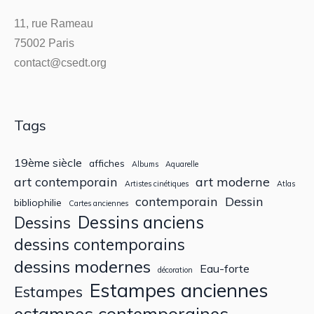
11, rue Rameau
75002 Paris
contact@csedt.org
Tags
19ème siècle
affiches
Albums
Aquarelle
art contemporain
art moderne
Artistes cinétiques
Atlas
contemporain
Dessin
bibliophilie
Cartes anciennes
Dessins anciens
Dessins
dessins contemporains
dessins modernes
Eau-forte
décoration
Estampes anciennes
Estampes
estampes contemporaines