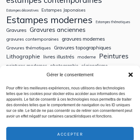
Estampes Japonaises
Estampes décoratives
Estampes modernes
Estampes thématiques
Gravures anciennes
Gravures
gravures modernes
gravures contemporaines
Gravures topographiques
Gravures thématiques
Peintures
Lithographie
livres illustrés
moderne
peintures modernes
photographie
régionalisme
Sculptures
XIXe siècle
Gérer le consentement
Tableaux anciens
XVe siècle
écoles bretonnes
édition
XXe Siècle
Pour offrir les meilleures expériences, nous utilisons des technologies
telles que les cookies pour stocker et/ou accéder aux informations des
appareils. Le fait de consentir à ces technologies nous permettra de traiter
Recherche
des données telles que le comportement de navigation ou les ID uniques
sur ce site. Le fait de ne pas consentir ou de retirer son consentement peut
avoir un effet négatif sur certaines caractéristiques et fonctions.
ACCEPTER