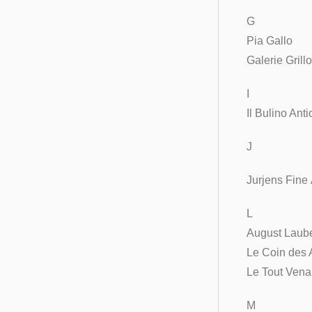
G
Pia Gallo
Galerie Grill
I
Il Bulino An
J
Jurjens Fine 
L
August Laub
Le Coin des 
Le Tout Vena
M