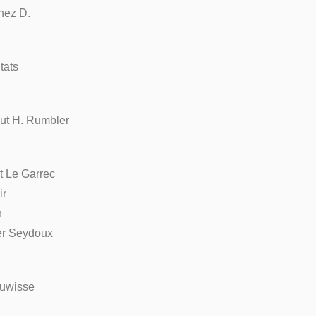
nez D.
tats
ut H. Rumbler
t Le Garrec
ir
n
er Seydoux
euwisse