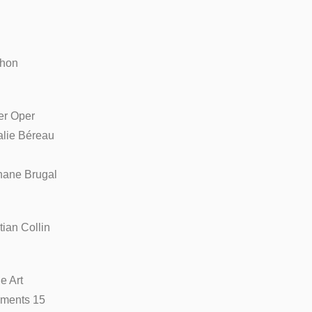
thon
er Oper
alie Béreau
hane Brugal
tian Collin
e Art
uments 15