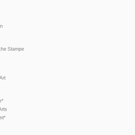
on
tiche Stampe
Art
e*
Arts
nt*