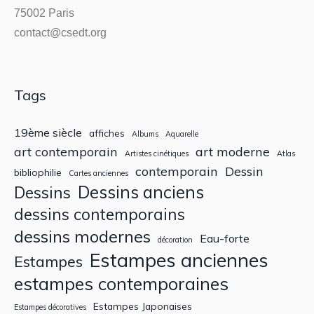
75002 Paris
contact@csedt.org
Tags
19ème siècle
affiches
Albums
Aquarelle
art contemporain
art moderne
Artistes cinétiques
Atlas
contemporain
Dessin
bibliophilie
Cartes anciennes
Dessins anciens
Dessins
dessins contemporains
dessins modernes
Eau-forte
décoration
Estampes anciennes
Estampes
estampes contemporaines
Estampes Japonaises
Estampes décoratives