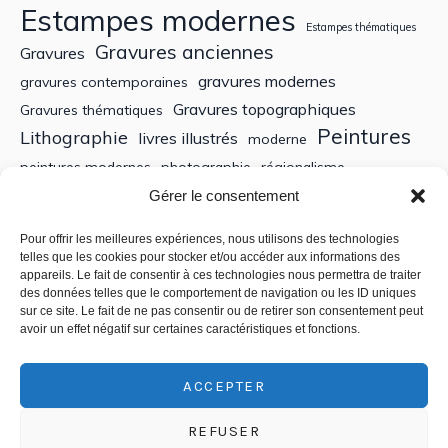
Estampes modernes
Estampes thématiques
Gravures anciennes
Gravures
gravures modernes
gravures contemporaines
Gravures topographiques
Gravures thématiques
Peintures
Lithographie
livres illustrés
moderne
peintures modernes
photographie
régionalisme
Sculptures
XIXe siècle
Gérer le consentement
Tableaux anciens
XVe siècle
écoles bretonnes
édition
XXe Siècle
Pour offrir les meilleures expériences, nous utilisons des technologies
telles que les cookies pour stocker et/ou accéder aux informations des
appareils. Le fait de consentir à ces technologies nous permettra de traiter
Recherche
des données telles que le comportement de navigation ou les ID uniques
sur ce site. Le fait de ne pas consentir ou de retirer son consentement peut
avoir un effet négatif sur certaines caractéristiques et fonctions.
ACCEPTER
REFUSER