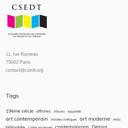
11, rue Rameau
75002 Paris
contact@csedt.org
Tags
19ème siècle
affiches
Albums
Aquarelle
art contemporain
art moderne
Artistes cinétiques
Atlas
contemporain
Dessin
bibliophilie
Cartes anciennes