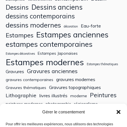
Dessins anciens
Dessins
dessins contemporains
dessins modernes
Eau-forte
décoration
Estampes anciennes
Estampes
estampes contemporaines
Estampes Japonaises
Estampes décoratives
Estampes modernes
Estampes thématiques
Gravures anciennes
Gravures
gravures modernes
gravures contemporaines
Gravures topographiques
Gravures thématiques
Peintures
Lithographie
livres illustrés
moderne
peintures modernes
photographie
régionalisme
Sculptures
XIXe siècle
Gérer le consentement
Tableaux anciens
XVe siècle
écoles bretonnes
édition
XXe Siècle
Pour offrir les meilleures expériences, nous utilisons des technologies