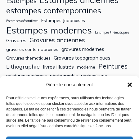
Estampes
estampes contemporaines
Estampes Japonaises
Estampes décoratives
Estampes modernes
Estampes thématiques
Gravures anciennes
Gravures
gravures modernes
gravures contemporaines
Gravures topographiques
Gravures thématiques
Peintures
Lithographie
livres illustrés
moderne
peintures modernes
photographie
régionalisme
Sculptures
XIXe siècle
Gérer le consentement
Tableaux anciens
XVe siècle
écoles bretonnes
édition
XXe Siècle
Pour offrir les meilleures expériences, nous utilisons des technologies
telles que les cookies pour stocker et/ou accéder aux informations des
appareils. Le fait de consentir à ces technologies nous permettra de traiter
Recherche
des données telles que le comportement de navigation ou les ID uniques
sur ce site. Le fait de ne pas consentir ou de retirer son consentement peut
avoir un effet négatif sur certaines caractéristiques et fonctions.