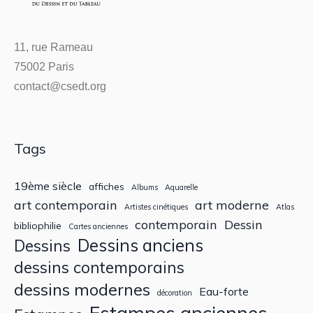
11, rue Rameau
75002 Paris
contact@csedt.org
Tags
19ème siècle
affiches
Albums
Aquarelle
art contemporain
art moderne
Artistes cinétiques
Atlas
contemporain
Dessin
bibliophilie
Cartes anciennes
Dessins anciens
Dessins
dessins contemporains
dessins modernes
Eau-forte
décoration
Estampes anciennes