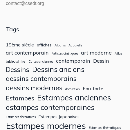
contact@csedt.org
Tags
19ème siècle
affiches
Albums
Aquarelle
art contemporain
art moderne
Artistes cinétiques
Atlas
contemporain
Dessin
bibliophilie
Cartes anciennes
Dessins anciens
Dessins
dessins contemporains
dessins modernes
Eau-forte
décoration
Estampes anciennes
Estampes
estampes contemporaines
Estampes Japonaises
Estampes décoratives
Estampes modernes
Estampes thématiques