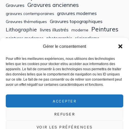
Gravures anciennes
Gravures
gravures modernes
gravures contemporaines
Gravures topographiques
Gravures thématiques
Peintures
Lithographie
livres illustrés
moderne
peintures modernes
photographie
régionalisme
Sculptures
XIXe siècle
Gérer le consentement
Tableaux anciens
XVe siècle
écoles bretonnes
édition
XXe Siècle
Pour offrir les meilleures expériences, nous utilisons des technologies
telles que les cookies pour stocker et/ou accéder aux informations des
appareils. Le fait de consentir à ces technologies nous permettra de traiter
Recherche
des données telles que le comportement de navigation ou les ID uniques
sur ce site. Le fait de ne pas consentir ou de retirer son consentement peut
avoir un effet négatif sur certaines caractéristiques et fonctions.
ACCEPTER
REFUSER
VOIR LES PRÉFÉRENCES