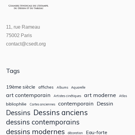
11, rue Rameau
75002 Paris
contact@csedt.org
Tags
19ème siècle
affiches
Albums
Aquarelle
art contemporain
art moderne
Artistes cinétiques
Atlas
contemporain
Dessin
bibliophilie
Cartes anciennes
Dessins anciens
Dessins
dessins contemporains
dessins modernes
Eau-forte
décoration