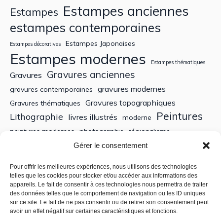
Estampes anciennes
Estampes
estampes contemporaines
Estampes Japonaises
Estampes décoratives
Estampes modernes
Estampes thématiques
Gravures anciennes
Gravures
gravures modernes
gravures contemporaines
Gravures topographiques
Gravures thématiques
Peintures
Lithographie
livres illustrés
moderne
peintures modernes
photographie
régionalisme
Sculptures
XIXe siècle
Gérer le consentement
Tableaux anciens
XVe siècle
écoles bretonnes
édition
XXe Siècle
Pour offrir les meilleures expériences, nous utilisons des technologies
telles que les cookies pour stocker et/ou accéder aux informations des
appareils. Le fait de consentir à ces technologies nous permettra de traiter
Recherche
des données telles que le comportement de navigation ou les ID uniques
sur ce site. Le fait de ne pas consentir ou de retirer son consentement peut
avoir un effet négatif sur certaines caractéristiques et fonctions.