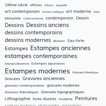
19ème siècle
affiches
Albums
Aquarelle
art contemporain
art moderne
Artistes cinétiques
Atlas
contemporain
Dessin
bibliophilie
Cartes anciennes
Dessins anciens
Dessins
dessins contemporains
dessins modernes
Eau-forte
décoration
Estampes anciennes
Estampes
estampes contemporaines
Estampes Japonaises
Estampes décoratives
Estampes modernes
Estampes thématiques
Gravures anciennes
Gravures
gravures modernes
gravures contemporaines
Gravures topographiques
Gravures thématiques
Peintures
Lithographie
livres illustrés
moderne
peintures modernes
photographie
régionalisme