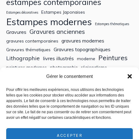
estampes contemporaines
Estampes Japonaises
Estampes décoratives
Estampes modernes
Estampes thématiques
Gravures anciennes
Gravures
gravures modernes
gravures contemporaines
Gravures topographiques
Gravures thématiques
Peintures
Lithographie
livres illustrés
moderne
peintures modernes
photographie
régionalisme
Sculptures
XIXe siècle
Gérer le consentement
Tableaux anciens
XVe siècle
écoles bretonnes
édition
XXe Siècle
Pour offrir les meilleures expériences, nous utilisons des technologies
telles que les cookies pour stocker et/ou accéder aux informations des
appareils. Le fait de consentir à ces technologies nous permettra de traiter
Recherche
des données telles que le comportement de navigation ou les ID uniques
sur ce site. Le fait de ne pas consentir ou de retirer son consentement peut
avoir un effet négatif sur certaines caractéristiques et fonctions.
ACCEPTER