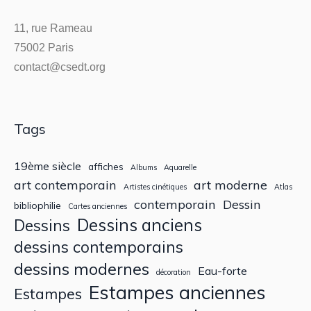
11, rue Rameau
75002 Paris
contact@csedt.org
Tags
19ème siècle
affiches
Albums
Aquarelle
art contemporain
art moderne
Artistes cinétiques
Atlas
contemporain
Dessin
bibliophilie
Cartes anciennes
Dessins anciens
Dessins
dessins contemporains
dessins modernes
Eau-forte
décoration
Estampes anciennes
Estampes