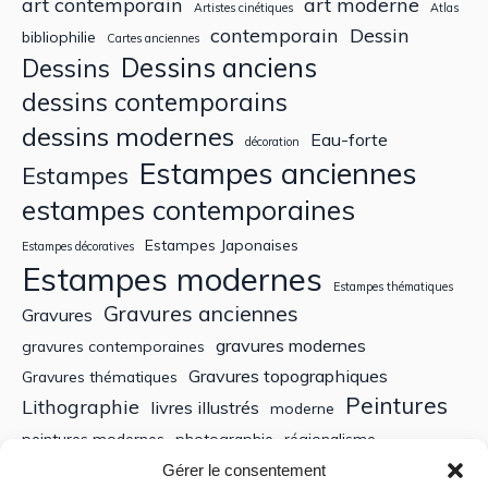
art contemporain
art moderne
Artistes cinétiques
Atlas
contemporain
Dessin
bibliophilie
Cartes anciennes
Dessins anciens
Dessins
dessins contemporains
dessins modernes
Eau-forte
décoration
Estampes anciennes
Estampes
estampes contemporaines
Estampes Japonaises
Estampes décoratives
Estampes modernes
Estampes thématiques
Gravures anciennes
Gravures
gravures modernes
gravures contemporaines
Gravures topographiques
Gravures thématiques
Peintures
Lithographie
livres illustrés
moderne
peintures modernes
photographie
régionalisme
Sculptures
XIXe siècle
Gérer le consentement
Tableaux anciens