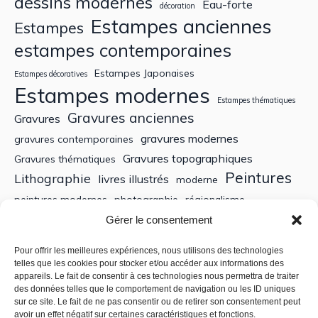
dessins modernes
Eau-forte
décoration
Estampes anciennes
Estampes
estampes contemporaines
Estampes Japonaises
Estampes décoratives
Estampes modernes
Estampes thématiques
Gravures anciennes
Gravures
gravures modernes
gravures contemporaines
Gravures topographiques
Gravures thématiques
Peintures
Lithographie
livres illustrés
moderne
peintures modernes
photographie
régionalisme
Sculptures
XIXe siècle
Gérer le consentement
Tableaux anciens
XVe siècle
écoles bretonnes
édition
XXe Siècle
Pour offrir les meilleures expériences, nous utilisons des technologies
telles que les cookies pour stocker et/ou accéder aux informations des
appareils. Le fait de consentir à ces technologies nous permettra de traiter
Recherche
des données telles que le comportement de navigation ou les ID uniques
sur ce site. Le fait de ne pas consentir ou de retirer son consentement peut
avoir un effet négatif sur certaines caractéristiques et fonctions.