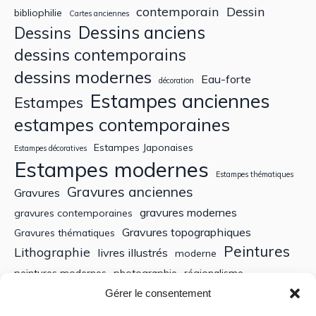
contemporain
Dessin
bibliophilie
Cartes anciennes
Dessins anciens
Dessins
dessins contemporains
dessins modernes
Eau-forte
décoration
Estampes anciennes
Estampes
estampes contemporaines
Estampes Japonaises
Estampes décoratives
Estampes modernes
Estampes thématiques
Gravures anciennes
Gravures
gravures modernes
gravures contemporaines
Gravures topographiques
Gravures thématiques
Peintures
Lithographie
livres illustrés
moderne
peintures modernes
photographie
régionalisme
Sculptures
XIXe siècle
Gérer le consentement
Tableaux anciens
XVe siècle
écoles bretonnes
édition
XXe Siècle