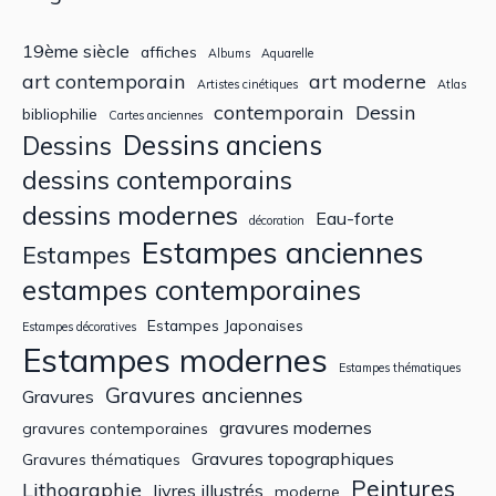
19ème siècle
affiches
Albums
Aquarelle
art contemporain
art moderne
Artistes cinétiques
Atlas
contemporain
Dessin
bibliophilie
Cartes anciennes
Dessins anciens
Dessins
dessins contemporains
dessins modernes
Eau-forte
décoration
Estampes anciennes
Estampes
estampes contemporaines
Estampes Japonaises
Estampes décoratives
Estampes modernes
Estampes thématiques
Gravures anciennes
Gravures
gravures modernes
gravures contemporaines
Gravures topographiques
Gravures thématiques
Peintures
Lithographie
livres illustrés
moderne