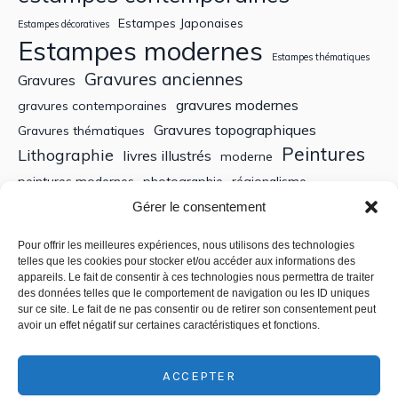
Estampes Japonaises
Estampes décoratives
Estampes modernes
Estampes thématiques
Gravures anciennes
Gravures
gravures modernes
gravures contemporaines
Gravures topographiques
Gravures thématiques
Peintures
Lithographie
livres illustrés
moderne
peintures modernes
photographie
régionalisme
Sculptures
XIXe siècle
Gérer le consentement
Tableaux anciens
XVe siècle
écoles bretonnes
édition
XXe Siècle
Pour offrir les meilleures expériences, nous utilisons des technologies
telles que les cookies pour stocker et/ou accéder aux informations des
appareils. Le fait de consentir à ces technologies nous permettra de traiter
Recherche
des données telles que le comportement de navigation ou les ID uniques
sur ce site. Le fait de ne pas consentir ou de retirer son consentement peut
avoir un effet négatif sur certaines caractéristiques et fonctions.
ACCEPTER