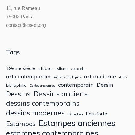
11, rue Rameau
75002 Paris
contact@csedt.org
Tags
19ème siècle
affiches
Albums
Aquarelle
art contemporain
art moderne
Artistes cinétiques
Atlas
contemporain
Dessin
bibliophilie
Cartes anciennes
Dessins anciens
Dessins
dessins contemporains
dessins modernes
Eau-forte
décoration
Estampes anciennes
Estampes
estampes contemporaines