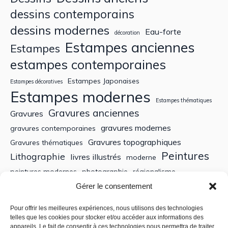
dessins contemporains
dessins modernes
Eau-forte
décoration
Estampes anciennes
Estampes
estampes contemporaines
Estampes Japonaises
Estampes décoratives
Estampes modernes
Estampes thématiques
Gravures anciennes
Gravures
gravures modernes
gravures contemporaines
Gravures topographiques
Gravures thématiques
Peintures
Lithographie
livres illustrés
moderne
peintures modernes
photographie
régionalisme
Sculptures
XIXe siècle
Gérer le consentement
Tableaux anciens
XVe siècle
écoles bretonnes
édition
XXe Siècle
Pour offrir les meilleures expériences, nous utilisons des technologies
telles que les cookies pour stocker et/ou accéder aux informations des
appareils. Le fait de consentir à ces technologies nous permettra de traiter