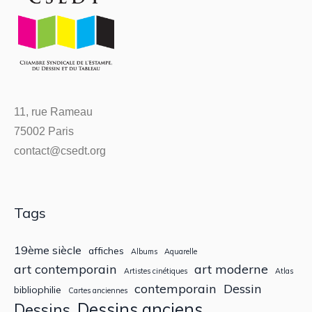
11, rue Rameau
75002 Paris
contact@csedt.org
Tags
19ème siècle
affiches
Albums
Aquarelle
art contemporain
art moderne
Artistes cinétiques
Atlas
contemporain
Dessin
bibliophilie
Cartes anciennes
Dessins anciens
Dessins