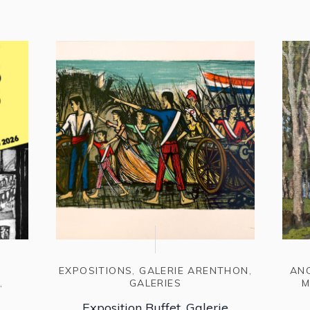
EXPOSITIONS
,
GALERIE ARENTHON
,
AN
S
,
GALERIES
M
Exposition Buffet, Galerie