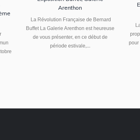
s
E
Arenthon
8ème
La Révolution Française de Bernard
L
Buffet La Galerie Arenthon est heureuse
r
prop
de vous présenter, en ce début de
mmun
pour 
période estivale,...
ctobre