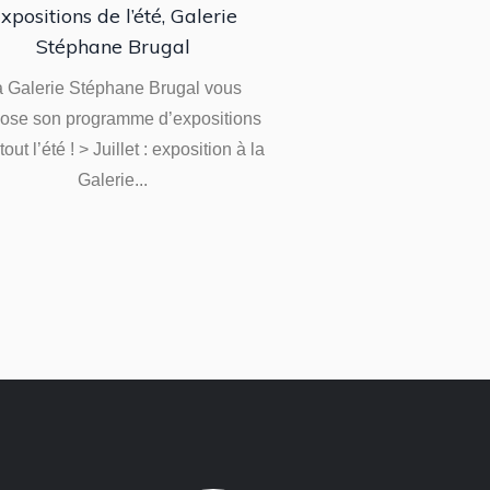
xpositions de l’été, Galerie
La galerie est he
Stéphane Brugal
présenter son nouv
Louis-Léopold Boil
a Galerie Stéphane Brugal vous
D’une extrême rareté
ose son programme d’expositions
tout l’été ! > Juillet : exposition à la
Galerie...