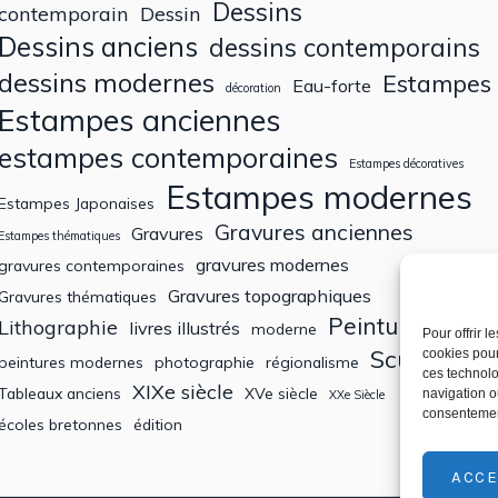
Dessins
contemporain
Dessin
Dessins anciens
dessins contemporains
dessins modernes
Estampes
Eau-forte
décoration
Estampes anciennes
estampes contemporaines
Estampes décoratives
Estampes modernes
Estampes Japonaises
Gravures anciennes
Gravures
Estampes thématiques
gravures modernes
gravures contemporaines
Gravures topographiques
Gravures thématiques
Peintures
Lithographie
livres illustrés
moderne
Pour offrir 
Sculptures
cookies pour
peintures modernes
photographie
régionalisme
ces technolo
XIXe siècle
Tableaux anciens
XVe siècle
navigation ou
XXe Siècle
consentement
écoles bretonnes
édition
ACCE