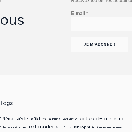
S
Recevez toutes nos actualité
vous
E-mail
*
Tags
art contemporain
19ème siècle
affiches
Albums
Aquarelle
art moderne
bibliophilie
Artistes cinétiques
Atlas
Cartes anciennes