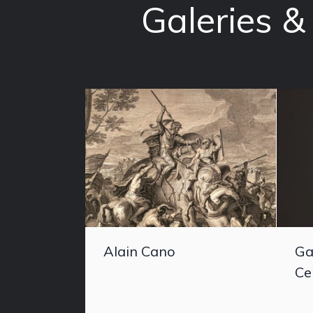
Galeries &
Alain Cano
Ga
Ce