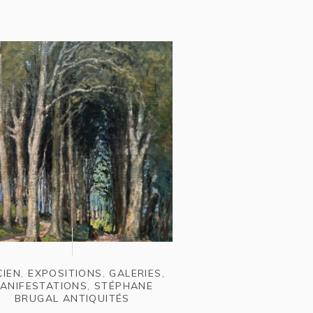
CIEN
,
EXPOSITIONS
,
GALERIES
,
AGNEWS
,
ANCI
ANIFESTATIONS
,
STÉPHANE
BRUGAL ANTIQUITÉS
Les Grimaces de 